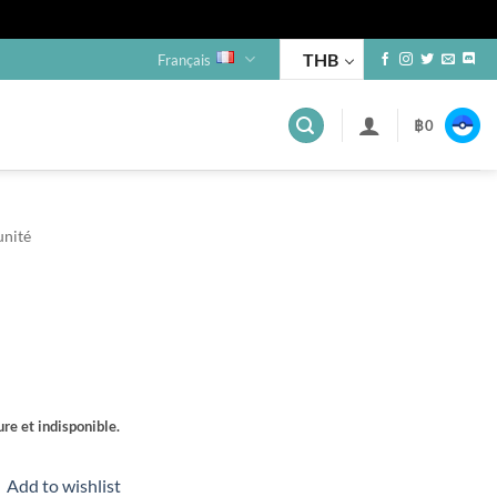
THB
Français
฿
0
unité
re et indisponible.
Add to wishlist