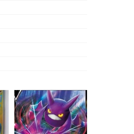
 to
Add to
ist
wishlist