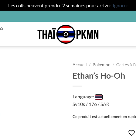
Les colis peuvent prendre 2 semaines pour arriver.
Ignorer
ES
Accueil
/
Pokemon
/
Cartes à l'
Ethan’s Ho-Oh
Language:
Sv10s / 176 / SAR
Ce produit est actuellement en ruptu