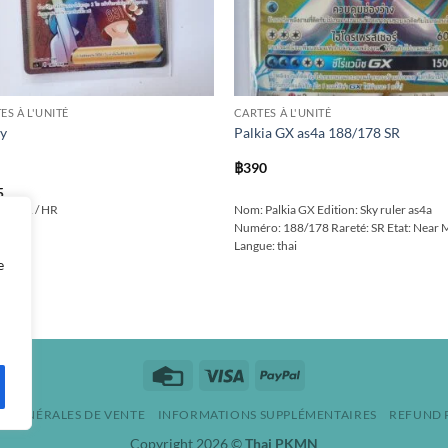
ES À L'UNITÉ
CARTES À L'UNITÉ
cy
Palkia GX as4a 188/178 SR
฿
390
5
T / 181 / HR
Nom: Palkia GX Edition: Sky ruler as4a
Numéro: 188/178 Rareté: SR Etat: Near 
Langue: thai
e
Credit
Visa
PayPal
Card
S GÉNÉRALES DE VENTE
INFORMATIONS SUPPLÉMENTAIRES
REFUND 
Copyright 2026 ©
Thai PKMN