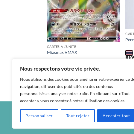
CART
102/ S-P
Per
CARTES À L'UNITÉ
Miasmax VMAX
฿
10
sc1a 
Nous respectons votre vie privée.
฿
40
s7d / 031 / RRR
Nous utilisons des cookies pour améliorer votre expérience d
navigation, diffuser des publicités ou des contenus
personnalisés et analyser notre trafic. En cliquant sur « Tout
accepter », vous consentez à notre utilisation des cookies.
Personnaliser
Tout rejeter
Accepter tout
CGU
CONDITION