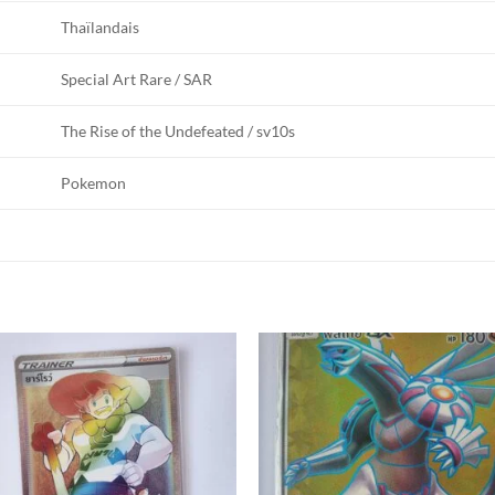
Thaïlandais
Special Art Rare / SAR
The Rise of the Undefeated / sv10s
Pokemon
Add to
Add
wishlist
wishl