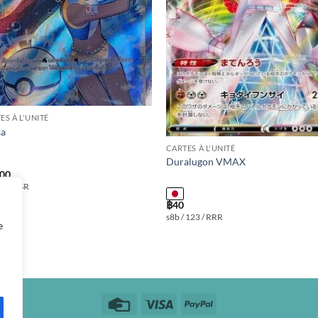
ES À L'UNITÉ
sa
CARTES À L'UNITÉ
Duralugon VMAX
000
 277 / SR
฿
40
s8b / 123 / RRR
e
Credit
Visa
PayPal