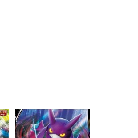
 to
Add to
ist
wishlist