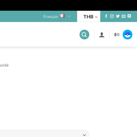
THB
Français
฿
0
unité