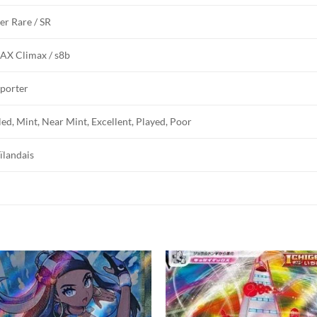
er Rare / SR
X Climax / s8b
porter
led, Mint, Near Mint, Excellent, Played, Poor
ïlandais
Add to
Add
wishlist
wishl