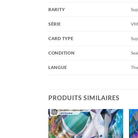
RARITY
Sup
SÉRIE
VMA
CARD TYPE
Sup
CONDITION
Sea
LANGUE
Tha
PRODUITS SIMILAIRES
Add to
Add to
wishlist
wishlist