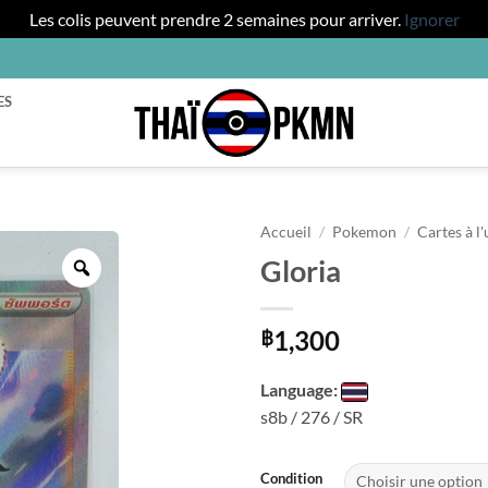
Les colis peuvent prendre 2 semaines pour arriver.
Ignorer
ES
Accueil
/
Pokemon
/
Cartes à l'
Gloria
Zoom
1,300
฿
Language:
s8b / 276 / SR
Condition