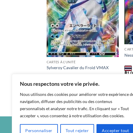
CART
Nes
CARTES À L'UNITÉ
Sylveroy Cavalier du Froid VMAX
฿
1,
s8b /
Nous respectons votre vie privée.
฿
40
s8b / 044 / RRR
Nous utilisons des cookies pour améliorer votre expérience d
navigation, diffuser des publicités ou des contenus
personnalisés et analyser notre trafic. En cliquant sur « Tout
accepter », vous consentez à notre utilisation des cookies.
Personnaliser
Tout rejeter
Accepter tout