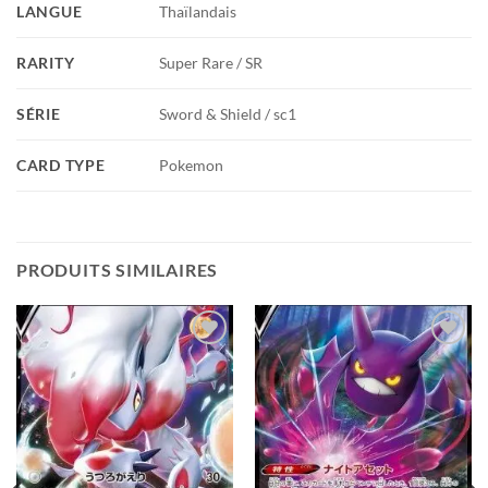
LANGUE
Thaïlandais
RARITY
Super Rare / SR
SÉRIE
Sword & Shield / sc1
CARD TYPE
Pokemon
PRODUITS SIMILAIRES
Add to
Add to
wishlist
wishlist