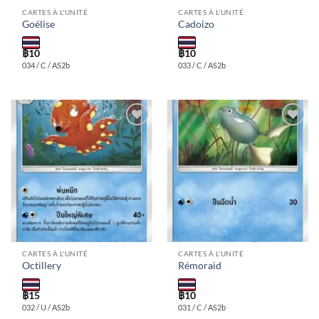
CARTES À L'UNITÉ
CARTES À L'UNITÉ
Goélise
Cadoizo
฿
10
฿
10
034 / C / AS2b
033 / C / AS2b
Add to
Add to
wishlist
wishlist
CARTES À L'UNITÉ
CARTES À L'UNITÉ
Octillery
Rémoraid
฿
15
฿
10
032 / U / AS2b
031 / C / AS2b