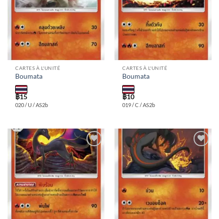
CARTES À L'UNITÉ
CARTES À L'UNITÉ
Boumata
Boumata
฿
15
฿
10
020 / U / AS2b
019 / C / AS2b
Add to
Add to
wishlist
wishlist