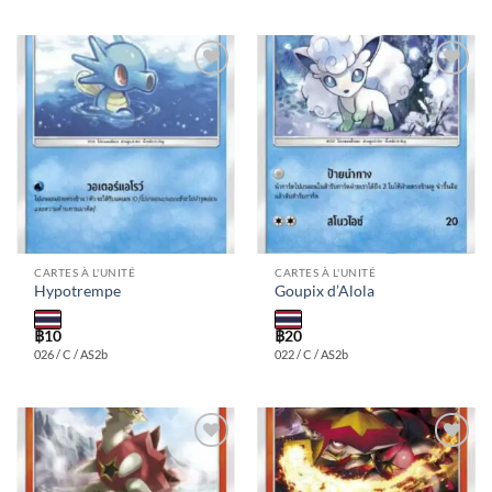
Add to
Add to
wishlist
wishlist
CARTES À L'UNITÉ
CARTES À L'UNITÉ
Hypotrempe
Goupix d’Alola
฿
10
฿
20
026 / C / AS2b
022 / C / AS2b
Add to
Add to
wishlist
wishlist