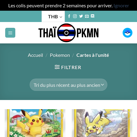
Les colis peuvent prendre 2 semaines pour arriver.
Ignorer
Passer
THB
au
contenu
Accueil
/
Pokemon
/
Cartes à l'unité
FILTRER
Add to
Add to
wishlist
wishlist