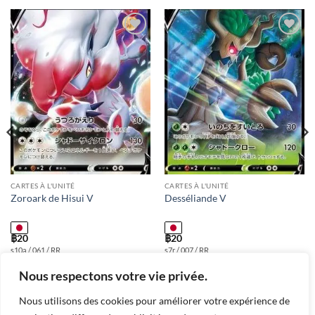
Add to
Add to
wishlist
wishlist
CARTES À L'UNITÉ
CARTES À L'UNITÉ
Zoroark de Hisui V
Desséliande V
฿
20
฿
20
s10a / 061 / RR
s7r / 007 / RR
Nous respectons votre vie privée.
Nous utilisons des cookies pour améliorer votre expérience de