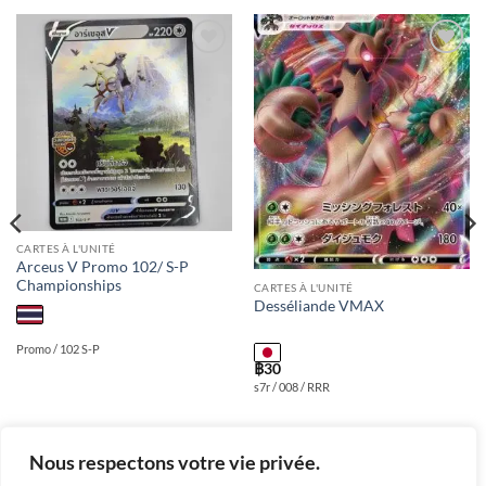
Add to
Add to
wishlist
wishlist
CARTES À L'UNITÉ
Arceus V Promo 102/ S-P
Championships
CARTES À L'UNITÉ
Desséliande VMAX
Promo / 102 S-P
฿
30
s7r / 008 / RRR
Nous respectons votre vie privée.