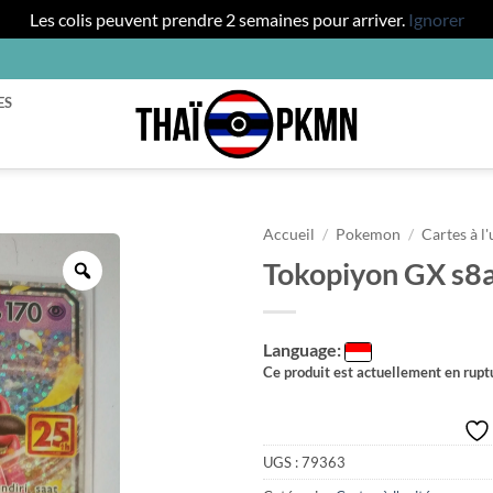
Les colis peuvent prendre 2 semaines pour arriver.
Ignorer
ES
Accueil
/
Pokemon
/
Cartes à l'
Tokopiyon GX s8a
Zoom
Language:
Ce produit est actuellement en ruptu
UGS :
79363