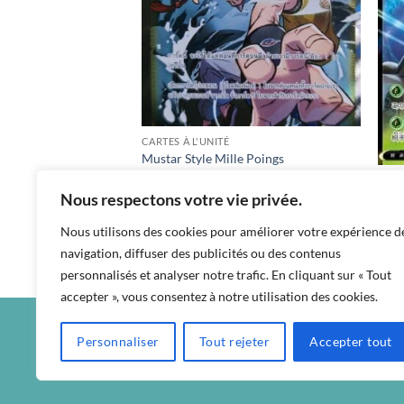
CARTES À L'UNITÉ
GX as5a 110/184 RR
Mustar Style Mille Poings
CART
Nous respectons votre vie privée.
Dess
฿
130
s5r / 080 / SR
Nous utilisons des cookies pour améliorer votre expérience d
฿
20
navigation, diffuser des publicités ou des contenus
s7r /
personnalisés et analyser notre trafic. En cliquant sur « Tout
accepter », vous consentez à notre utilisation des cookies.
Personnaliser
Tout rejeter
Accepter tout
CGU
CONDITION