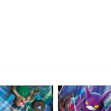
Add to
Add
wishlist
wishl