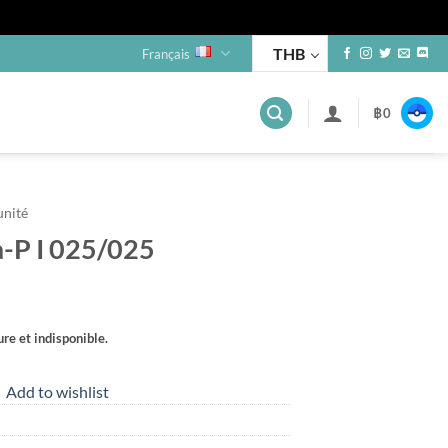
THB
Français
฿
0
unité
-P I 025/025
re et indisponible.
Add to wishlist