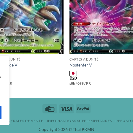
ES À L'UNITÉ
CARTES À L'UNITÉ
éliande V
Nostenfer V
e
฿
20
 007 / RR
s8b / 099 / RR
Credit
Visa
PayPal
Card
S GÉNÉRALES DE VENTE
INFORMATIONS SUPPLÉMENTAIRES
REFUND 
Copyright 2026 ©
Thai PKMN