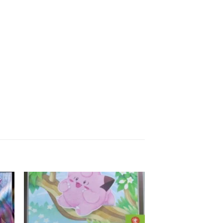
 to
Add to
ist
wishlist