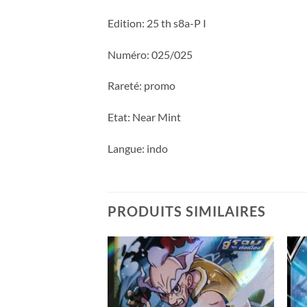
Edition: 25 th s8a-P I
Numéro: 025/025
Rareté: promo
Etat: Near Mint
Langue: indo
PRODUITS SIMILAIRES
Add to
Add to
wishlist
wishlist