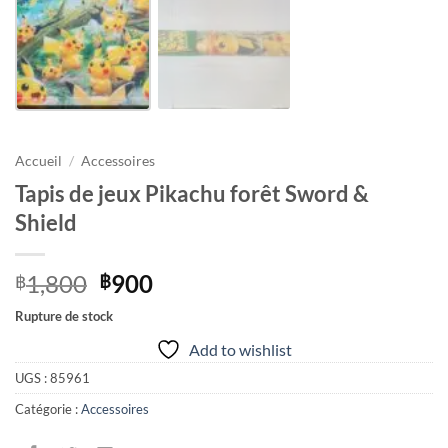
Accueil
/
Accessoires
Tapis de jeux Pikachu forêt Sword &
Shield
Le
Le
1,800
900
฿
฿
prix
prix
Rupture de stock
initial
actuel
Add to wishlist
était :
est :
฿1,800.
฿900.
UGS :
85961
Catégorie :
Accessoires