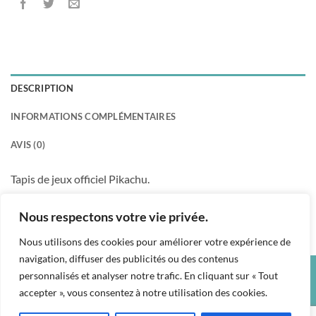
DESCRIPTION
INFORMATIONS COMPLÉMENTAIRES
AVIS (0)
Tapis de jeux officiel Pikachu.
Dim: 580 X 300 mm
Nous respectons votre vie privée.
Nous utilisons des cookies pour améliorer votre expérience de
navigation, diffuser des publicités ou des contenus
personnalisés et analyser notre trafic. En cliquant sur « Tout
Credit
Visa
PayPal
accepter », vous consentez à notre utilisation des cookies.
Card
CGU
CONDITIONS GÉNÉRALES DE VENTE