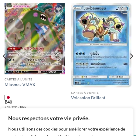
Add to
Add to
wishlist
wishlist
CARTES À L'UNITÉ
Miasmax VMAX
CARTES À L'UNITÉ
Volcanion Brillant
฿
40
s7d / 031 / RRR
฿
180
Nous respectons votre vie privée.
as2b / 052 / S
Nous utilisons des cookies pour améliorer votre expérience de