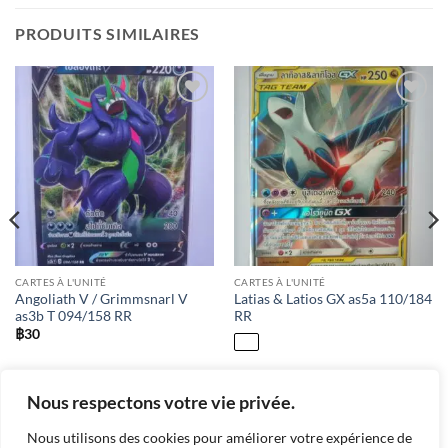
PRODUITS SIMILAIRES
Add to
Add to
wishlist
wishlist
CARTES À L'UNITÉ
CARTES À L'UNITÉ
Angoliath V / Grimmsnarl V
Latias & Latios GX as5a 110/184
as3b T 094/158 RR
RR
฿
30
as5a / 110 / RR
Nous respectons votre vie privée.
Nous utilisons des cookies pour améliorer votre expérience de