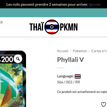
Les colis peuvent prendre 2 semaines pour arriver.
Ignorer
ES
Accueil
/
Pokemon
/
Cartes à l'
Phyllali V
Zoom
Language:
S6a / 002 / RR
Ce produit est actuellement en ruptu