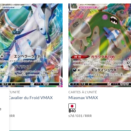
Add to
Add
wishlist
wishl
ES À L'UNITÉ
CARTES À L'UNITÉ
eroy Cavalier du Froid VMAX
Miasmax VMAX
e
฿
40
 044 / RRR
s7d / 031 / RRR