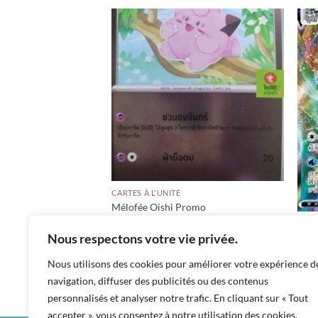
Add to
Add to
wishlist
wishlist
CARTES À L'UNITÉ
Mélofée Oishi Promo
CART
Nous respectons votre vie privée.
Sylv
฿
270
Promo / 096 / SV-P
Nous utilisons des cookies pour améliorer votre expérience d
฿
40
navigation, diffuser des publicités ou des contenus
s8b /
personnalisés et analyser notre trafic. En cliquant sur « Tout
accepter », vous consentez à notre utilisation des cookies.