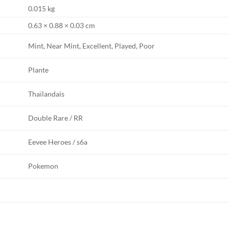
0.015 kg
0.63 × 0.88 × 0.03 cm
Mint, Near Mint, Excellent, Played, Poor
Plante
Thaïlandais
Double Rare / RR
Eevee Heroes / s6a
Pokemon