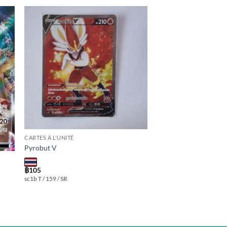
 to
Add to
ist
wishlist
CARTES À L'UNITÉ
Pyrobut V
฿
105
sc1b T / 159 / SR