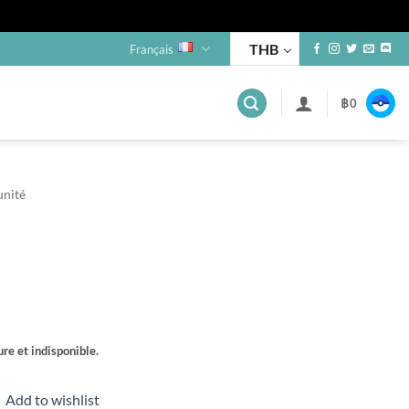
THB
Français
฿
0
unité
re et indisponible.
Add to wishlist