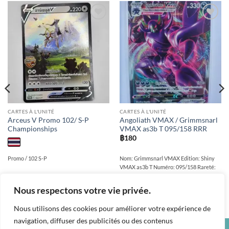
Add to
Add to
wishlist
wishlist
CARTES À L'UNITÉ
CARTES À L'UNITÉ
Arceus V Promo 102/ S-P
Angoliath VMAX / Grimmsnarl
Championships
VMAX as3b T 095/158 RRR
฿
180
Promo / 102 S-P
Nom: Grimmsnarl VMAX Edition: Shiny
VMAX as3b T Numéro: 095/158 Rareté:
RRR Etat: Near Mint Langue: thai
Nous respectons votre vie privée.
Nous utilisons des cookies pour améliorer votre expérience de
navigation, diffuser des publicités ou des contenus