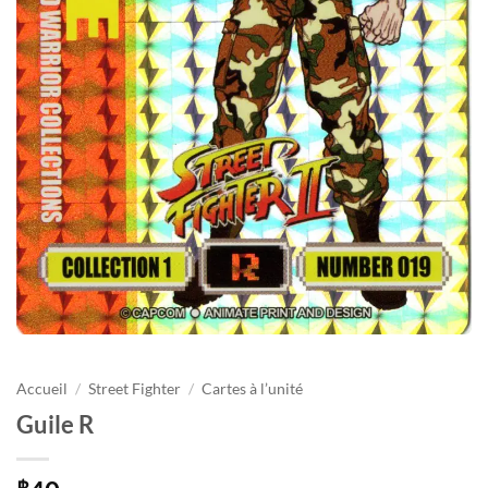
Accueil
/
Street Fighter
/
Cartes à l’unité
Guile R
฿