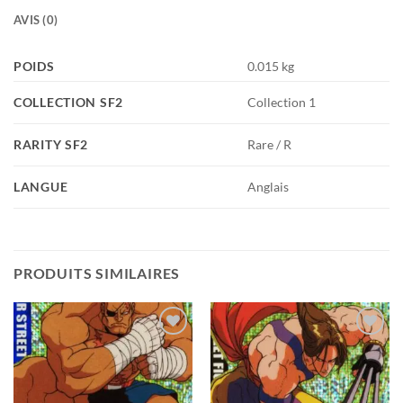
AVIS (0)
POIDS
0.015 kg
COLLECTION SF2
Collection 1
RARITY SF2
Rare / R
LANGUE
Anglais
PRODUITS SIMILAIRES
Add to
Add to
wishlist
wishlist