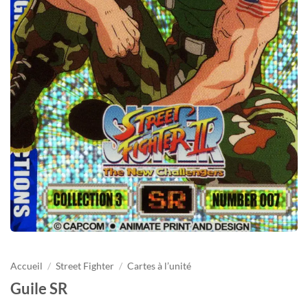
Accueil
/
Street Fighter
/
Cartes à l’unité
Guile SR