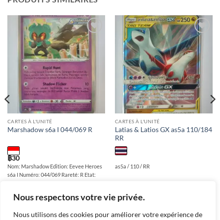
Add to
Add to
wishlist
wishlist
CARTES À L'UNITÉ
CARTES À L'UNITÉ
Latias & Latios GX as5a 110/184
Marshadow s6a I 044/069 R
RR
฿
30
Nom: Marshadow Edition: Eevee Heroes
as5a / 110 / RR
s6a I Numéro: 044/069 Rareté: R Etat:
Near Mint Langue: Indonesien
Nous respectons votre vie privée.
Nous utilisons des cookies pour améliorer votre expérience de