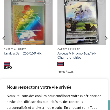
Add to
Add to
wishlist
wishlist
CARTES À L'UNITÉ
CARTES À L'UNITÉ
Arceus V Promo 102/ S-P
Tarak sc3a T 255/159 HR
Championships
฿
390
Promo / 102 S-P
Nous respectons votre vie privée.
Nous utilisons des cookies pour améliorer votre expérience de
navigation, diffuser des publicités ou des contenus
personnalisés et analyser notre trafic. En cliquant sur « Tout
Credit
Visa
PayPal