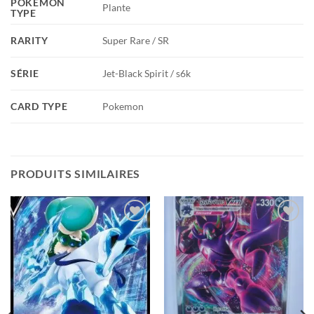
POKEMON
Plante
TYPE
RARITY
Super Rare / SR
SÉRIE
Jet-Black Spirit / s6k
CARD TYPE
Pokemon
PRODUITS SIMILAIRES
Add to
Add to
wishlist
wishlist