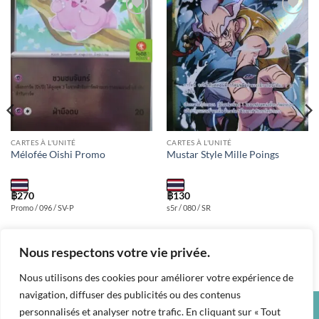
Add to
Add to
wishlist
wishlist
CARTES À L'UNITÉ
CARTES À L'UNITÉ
Mélofée Oishi Promo
Mustar Style Mille Poings
฿
270
฿
130
Promo / 096 / SV-P
s5r / 080 / SR
Nous respectons votre vie privée.
Nous utilisons des cookies pour améliorer votre expérience de
navigation, diffuser des publicités ou des contenus
personnalisés et analyser notre trafic. En cliquant sur « Tout
Credit
Visa
PayPal