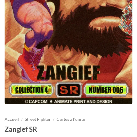
Accueil
/
Street Fighter
/
Cartes à l’unité
Zangief SR