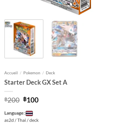
Accueil
/
Pokemon
/
Deck
Starter Deck GX Set A
Le
Le
200
100
฿
฿
prix
prix
initial
actuel
Language:
était :
est :
as2d / Thai / deck
฿200.
฿100.