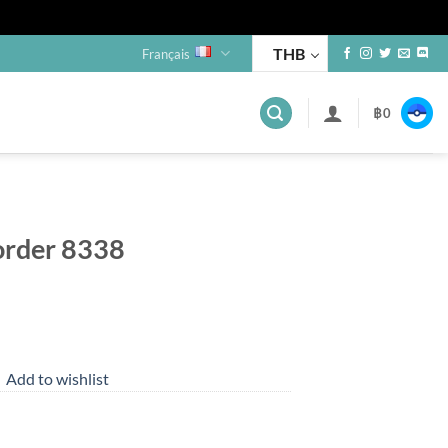
THB
Français
฿
0
 order 8338
Add to wishlist