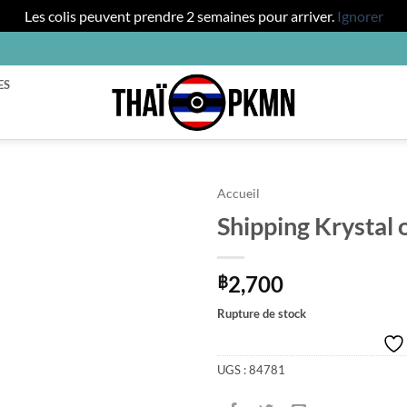
Les colis peuvent prendre 2 semaines pour arriver.
Ignorer
ES
Accueil
Shipping Krystal
2,700
฿
Rupture de stock
UGS :
84781