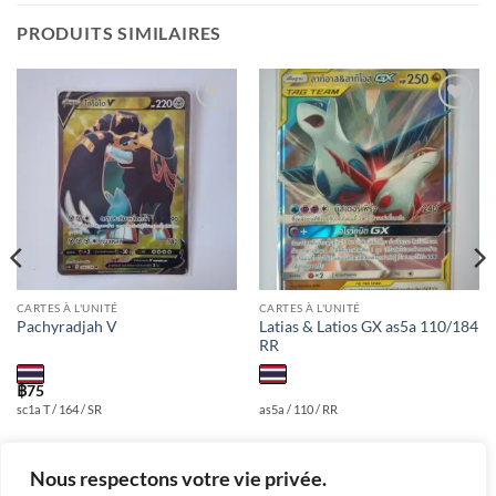
PRODUITS SIMILAIRES
Add to
Add to
wishlist
wishlist
CARTES À L'UNITÉ
CARTES À L'UNITÉ
Latias & Latios GX as5a 110/184
Pachyradjah V
RR
฿
75
sc1a T / 164 / SR
as5a / 110 / RR
Nous respectons votre vie privée.