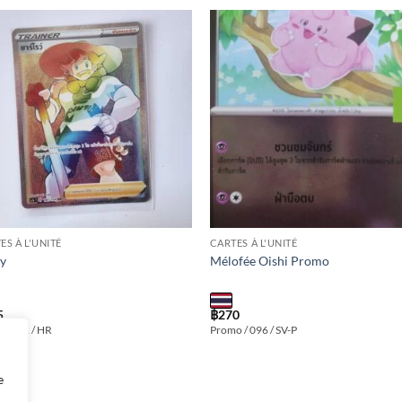
Add to
Add
wishlist
wishl
ES À L'UNITÉ
CARTES À L'UNITÉ
cy
Mélofée Oishi Promo
5
฿
270
T / 181 / HR
Promo / 096 / SV-P
e