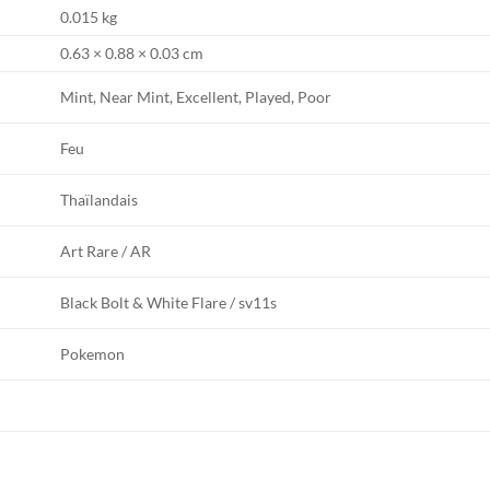
0.015 kg
0.63 × 0.88 × 0.03 cm
Mint, Near Mint, Excellent, Played, Poor
Feu
Thaïlandais
Art Rare / AR
Black Bolt & White Flare / sv11s
Pokemon