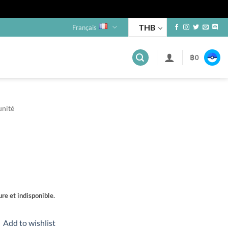
THB
Français
฿
0
unité
re et indisponible.
Add to wishlist