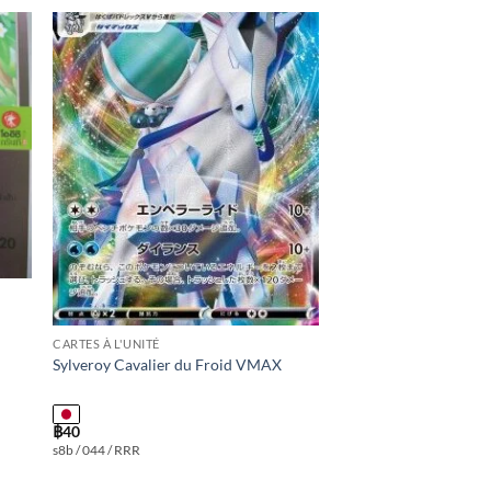
 to
Add to
ist
wishlist
CARTES À L'UNITÉ
Sylveroy Cavalier du Froid VMAX
฿
40
s8b / 044 / RRR