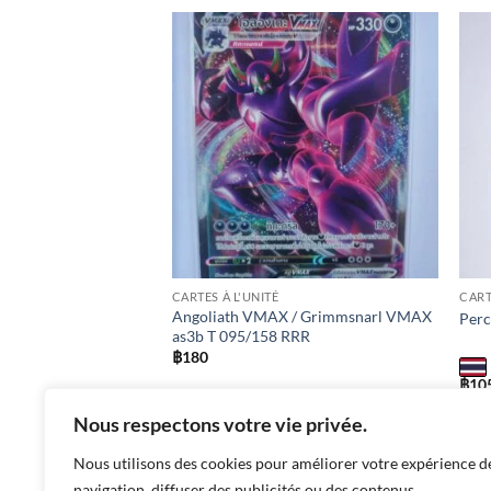
Add to
Add to
wishlist
wishlist
CARTES À L'UNITÉ
CART
Angoliath VMAX / Grimmsnarl VMAX
 044/069 R
Per
as3b T 095/158 RRR
฿
180
฿
10
tion: Eevee Heroes s6a I
Nom: Grimmsnarl VMAX Edition: Shiny VMAX
sc1a 
Nous respectons votre vie privée.
eté: R Etat: Near Mint
as3b T Numéro: 095/158 Rareté: RRR Etat:
Near Mint Langue: thai
Nous utilisons des cookies pour améliorer votre expérience d
navigation, diffuser des publicités ou des contenus