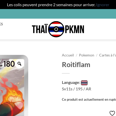
Les colis peuvent prendre 2 semaines pour arriver.
Ignorer
ES
Accueil
/
Pokemon
/
Cartes à l'
Roitiflam
Zoom
Language:
Sv11s / 195 / AR
Ce produit est actuellement en ruptu