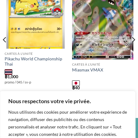
Add to
Add to
wishlist
wishlist
CARTES À L'UNITÉ
Pikachu World Championship
Thai
CARTES À L'UNITÉ
Miasmax VMAX
฿
1,000
promo / 045 / sv-p
฿
40
s7d / 031 / RRR
Nous respectons votre vie privée.
Nous utilisons des cookies pour améliorer votre expérience de
navigation, diffuser des publicités ou des contenus
personnalisés et analyser notre trafic. En cliquant sur « Tout
Credit
Visa
PayPal
accepter », vous consentez à notre utilisation des cookies.
Card