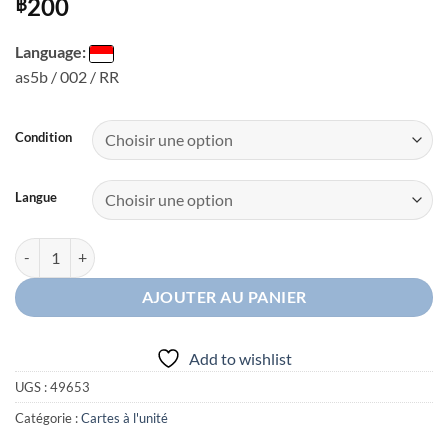
200
฿
Language:
as5b / 002 / RR
Condition
Langue
quantité de Reshiram & Dracaufeu as5b 002/186 RR
AJOUTER AU PANIER
Add to wishlist
UGS :
49653
Catégorie :
Cartes à l'unité