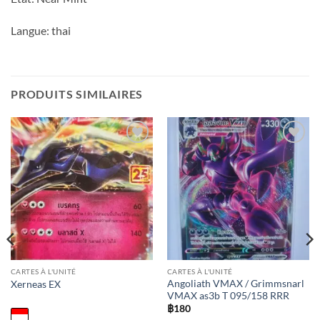
Langue: thai
PRODUITS SIMILAIRES
Add to
Add to
wishlist
wishlist
CARTES À L'UNITÉ
CARTES À L'UNITÉ
Angoliath VMAX / Grimmsnarl
Xerneas EX
VMAX as3b T 095/158 RRR
฿
180