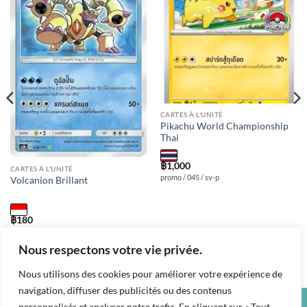
Add to
Add to
wishlist
wishlist
CARTES À L'UNITÉ
Pikachu World Championship
Thai
฿
1,000
CARTES À L'UNITÉ
promo / 045 / sv-p
Volcanion Brillant
฿
180
as2b / 052 / S
Nous respectons votre vie privée.
Nous utilisons des cookies pour améliorer votre expérience de
navigation, diffuser des publicités ou des contenus
personnalisés et analyser notre trafic. En cliquant sur « Tout