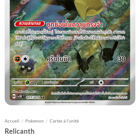
Accueil
/
Pokemon
/
Cartes à l'unité
Relicanth