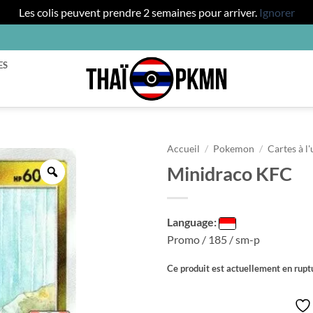
Les colis peuvent prendre 2 semaines pour arriver.
Ignorer
ES
Accueil
/
Pokemon
/
Cartes à l'
Minidraco KFC
Zoom
Language:
Promo / 185 / sm-p
Ce produit est actuellement en ruptu