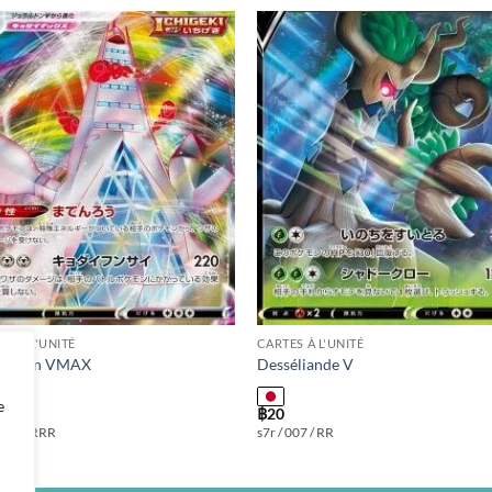
Add to
Add
wishlist
wishl
ES À L'UNITÉ
CARTES À L'UNITÉ
alugon VMAX
Desséliande V
e
฿
20
 123 / RRR
s7r / 007 / RR