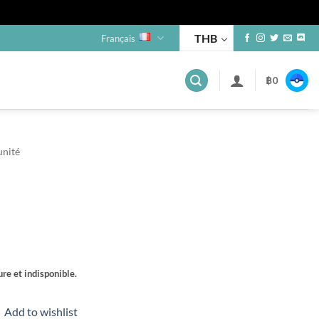
THB
Français
฿
0
unité
re et indisponible.
Add to wishlist