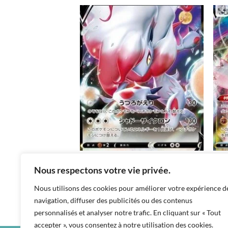
Add to
Add to
wishlist
wishlist
GX as5a 110/184 RR
CARTES À L'UNITÉ
CART
Nous respectons votre vie privée.
Zoroark de Hisui V
Dur
Nous utilisons des cookies pour améliorer votre expérience d
฿
20
฿
40
navigation, diffuser des publicités ou des contenus
s10a / 061 / RR
s8b /
personnalisés et analyser notre trafic. En cliquant sur « Tout
accepter », vous consentez à notre utilisation des cookies.