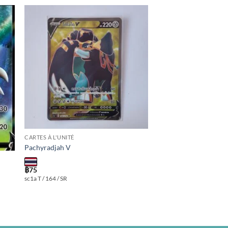
 to
Add to
ist
wishlist
CARTES À L'UNITÉ
Pachyradjah V
฿
75
sc1a T / 164 / SR