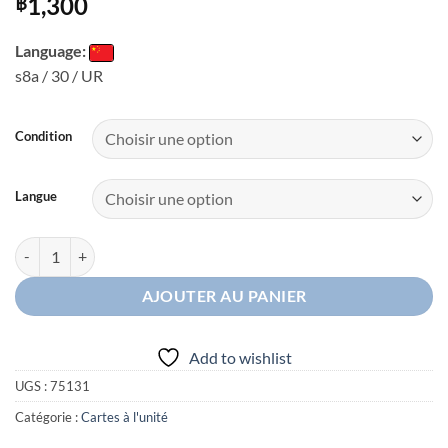
1,300
฿
Language:
s8a / 30 / UR
Condition
Langue
quantité de Mew
AJOUTER AU PANIER
Add to wishlist
UGS :
75131
Catégorie :
Cartes à l'unité