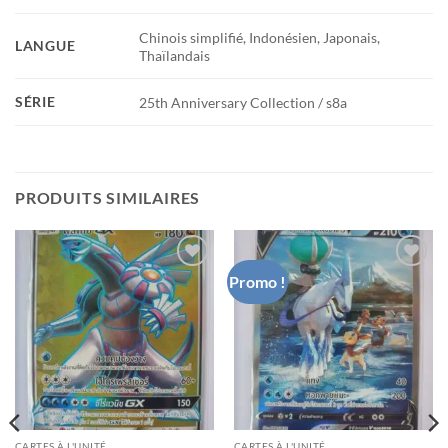
Chinois simplifié, Indonésien, Japonais,
LANGUE
Thaïlandais
SÉRIE
25th Anniversary Collection / s8a
PRODUITS SIMILAIRES
Promo !
Add to
Add to
wishlist
wishlist
CARTES À L'UNITÉ
CARTES À L'UNITÉ