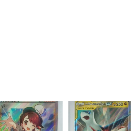
Add to
Add
wishlist
wishl