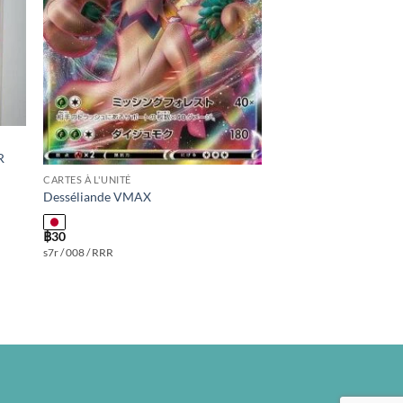
R
CARTES À L'UNITÉ
Desséliande VMAX
฿
30
s7r / 008 / RRR