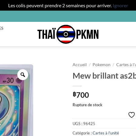
Les colis peuvent prendre 2 semaines pour arriver.
Ignorer
ES
Accueil
/
Pokemon
/
Cartes à l'
Mew brillant as2
Zoom
700
฿
Rupture de stock
UGS :
96425
Catégorie :
Cartes à l'unité