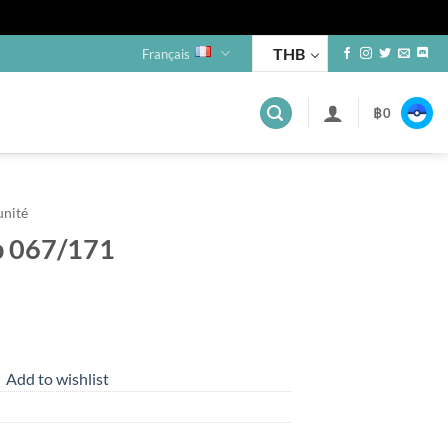
THB
Français
฿
0
unité
b 067/171
Add to wishlist