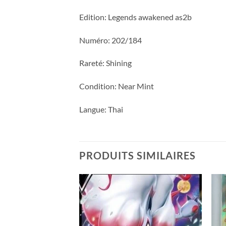
Edition: Legends awakened as2b
Numéro: 202/184
Rareté: Shining
Condition: Near Mint
Langue: Thai
PRODUITS SIMILAIRES
Add to
Add to
wishlist
wishlist