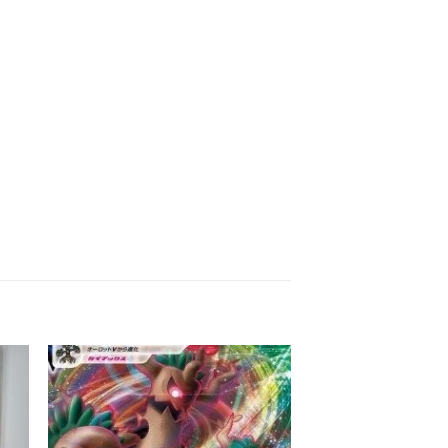
 to
Add to
ist
wishlist