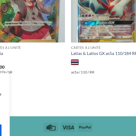
ES À L'UNITÉ
CARTES À L'UNITÉ
ia
Latias & Latios GX as5a 110/184 R
300
 276 / SR
as5a / 110 / RR
e
Credit
Visa
PayPal
Card