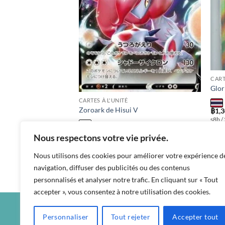
CART
Glor
CARTES À L'UNITÉ
Zoroark de Hisui V
฿
1,
s8b /
฿
20
Nous respectons votre vie privée.
s10a / 061 / RR
Nous utilisons des cookies pour améliorer votre expérience d
navigation, diffuser des publicités ou des contenus
personnalisés et analyser notre trafic. En cliquant sur « Tout
accepter », vous consentez à notre utilisation des cookies.
Personnaliser
Tout rejeter
Accepter tout