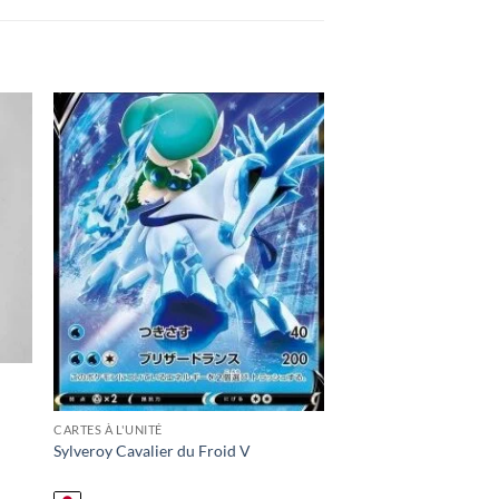
 to
Add to
ist
wishlist
CARTES À L'UNITÉ
Sylveroy Cavalier du Froid V