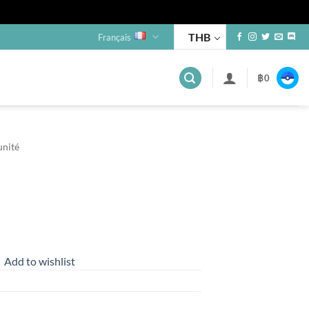
THB
Français
฿
0
unité
Add to wishlist