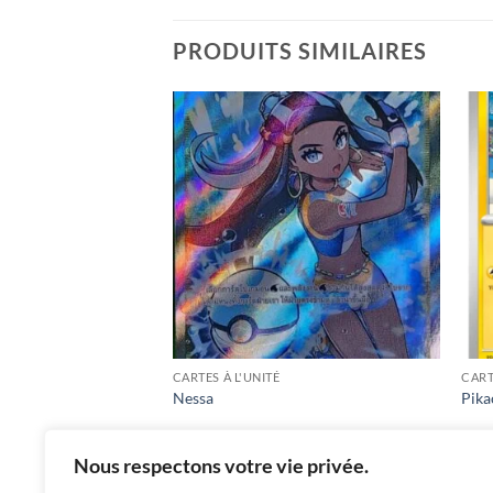
PRODUITS SIMILAIRES
Add to
Add to
wishlist
wishlist
CARTES À L'UNITÉ
CART
le Poings
Nessa
Pika
Nous respectons votre vie privée.
฿
1,000
฿
1,
s8b / 277 / SR
promo