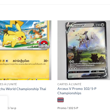
Add to
Add
wishlist
wishl
ES À L'UNITÉ
CARTES À L'UNITÉ
Arceus V Promo 102/ S-P
chu World Championship Thai
Championships
000
 / 045 / sv-p
Promo / 102 S-P