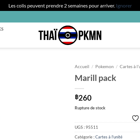
Les colis peuvent prendre 2 semaines pour arriver.
Ignorer
ES
Accueil
/
Pokemon
/
Cartes à l'
Marill pack
260
฿
Rupture de stock
UGS :
95511
Catégorie :
Cartes à l'unité