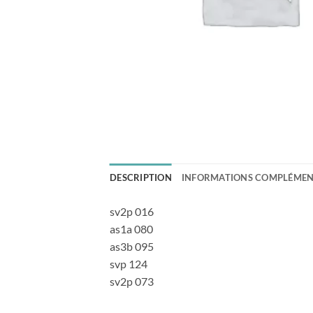
DESCRIPTION
INFORMATIONS COMPLÉMEN
sv2p 016
as1a 080
as3b 095
svp 124
sv2p 073