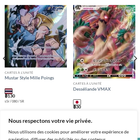
Add to
Add to
wishlist
wishlist
CARTES À L'UNITÉ
Mustar Style Mille Poings
CARTES À L'UNITÉ
Desséliande VMAX
฿
130
s5r / 080 / SR
฿
30
s7r / 008 / RRR
Nous respectons votre vie privée.
Nous utilisons des cookies pour améliorer votre expérience de
navigation, diffuser des publicités ou des contenus