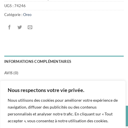
UGS :
74246
Catégorie :
Oreo
INFORMATIONS COMPLÉMENTAIRES
AVIS (0)
POIDS
0.015 kg
Nous respectons votre vie privée.
Nous utilisons des cookies pour améliorer votre expérience de
navigation, diffuser des publicités ou des contenus
personnalisés et analyser notre trafic. En cliquant sur « Tout
Credit
Visa
PayPal
accepter », vous consentez à notre utilisation des cookies.
Card
CGU
CONDITIONS GÉNÉRALES DE VENTE