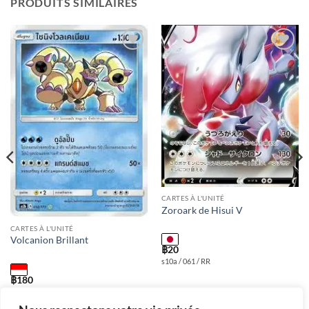
PRODUITS SIMILAIRES
Add to
Add to
wishlist
wishlist
CARTES À L'UNITÉ
Zoroark de Hisui V
CARTES À L'UNITÉ
Volcanion Brillant
฿
20
s10a / 061 / RR
฿
180
as2b / 052 / S