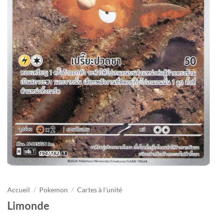
Accueil
/
Pokemon
/
Cartes à l'unité
Limonde