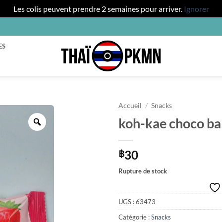
Les colis peuvent prendre 2 semaines pour arriver.
Ignorer
ES
Accueil
/
Snacks
koh-kae choco bal
Zoom
30
฿
Rupture de stock
UGS :
63473
Catégorie :
Snacks