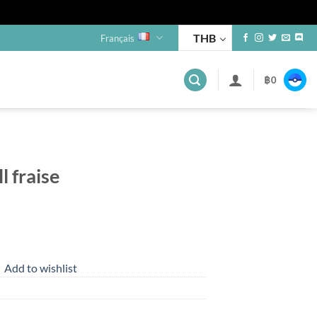
THB
Français
฿
0
l fraise
Add to wishlist