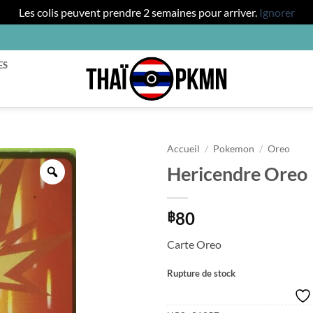
Les colis peuvent prendre 2 semaines pour arriver.
Ignorer
ES
Accueil
/
Pokemon
/
Oreo
Hericendre Oreo
Zoom
80
฿
Carte Oreo
Rupture de stock