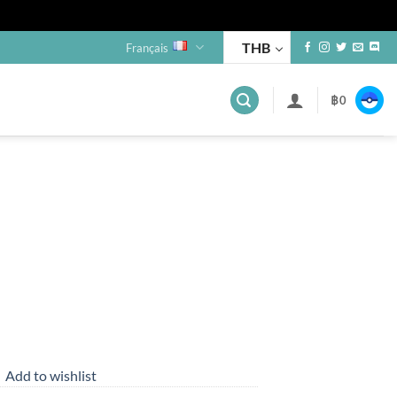
THB
Français
฿
0
Add to wishlist