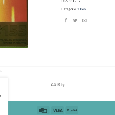
UGS :
31957
Catégorie :
Oreo
0)
0.015 kg
e
Credit
Visa
PayPal