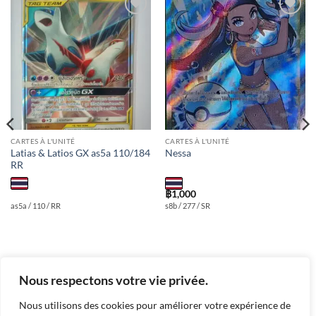
Add to
Add to
wishlist
wishlist
CARTES À L'UNITÉ
CARTES À L'UNITÉ
Latias & Latios GX as5a 110/184
Nessa
RR
฿
1,000
as5a / 110 / RR
s8b / 277 / SR
Nous respectons votre vie privée.
Nous utilisons des cookies pour améliorer votre expérience de