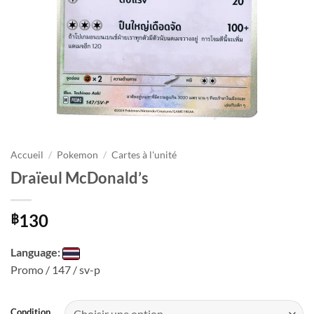
Accueil
/
Pokemon
/
Cartes à l'unité
Draïeul McDonald’s
130
฿
Language:
Promo / 147 / sv-p
Condition