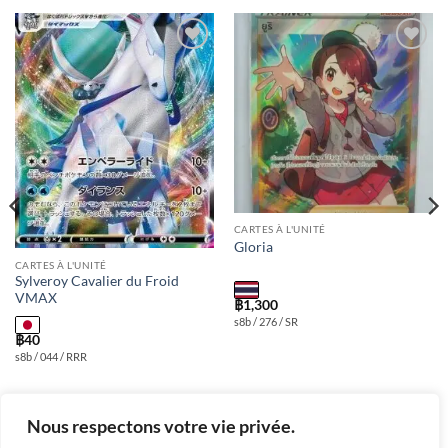
Add to
Add to
wishlist
wishlist
CARTES À L'UNITÉ
Gloria
CARTES À L'UNITÉ
Sylveroy Cavalier du Froid
VMAX
฿
1,300
s8b / 276 / SR
฿
40
s8b / 044 / RRR
Nous respectons votre vie privée.