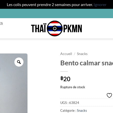
Les colis peuvent prendre 2 semaines pour arriver.
Ignorer
ES
Accueil
/
Snacks
Bento calmar sna
Zoom
20
฿
Rupture de stock
UGS :
63824
Catégorie :
Snacks