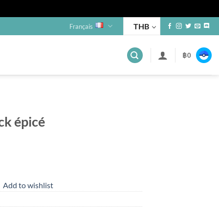
THB
Français
฿
0
ck épicé
Add to wishlist